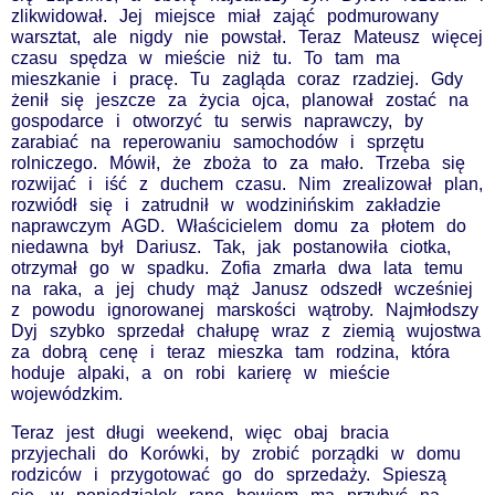
zlikwidował. Jej miejsce miał zająć podmurowany
warsztat, ale nigdy nie powstał. Teraz Mateusz więcej
czasu spędza w mieście niż tu. To tam ma
mieszkanie i pracę. Tu zagląda coraz rzadziej. Gdy
żenił się jeszcze za życia ojca, planował zostać na
gospodarce i otworzyć tu serwis naprawczy, by
zarabiać na reperowaniu samochodów i sprzętu
rolniczego. Mówił, że zboża to za mało. Trzeba się
rozwijać i iść z duchem czasu. Nim zrealizował plan,
rozwiódł się i zatrudnił w wodzinińskim zakładzie
naprawczym AGD. Właścicielem domu za płotem do
niedawna był Dariusz. Tak, jak postanowiła ciotka,
otrzymał go w spadku. Zofia zmarła dwa lata temu
na raka, a jej chudy mąż Janusz odszedł wcześniej
z powodu ignorowanej marskości wątroby. Najmłodszy
Dyj szybko sprzedał chałupę wraz z ziemią wujostwa
za dobrą cenę i teraz mieszka tam rodzina, która
hoduje alpaki, a on robi karierę w mieście
wojewódzkim.
Teraz jest długi weekend, więc obaj bracia
przyjechali do Korówki, by zrobić porządki w domu
rodziców i przygotować go do sprzedaży. Spieszą