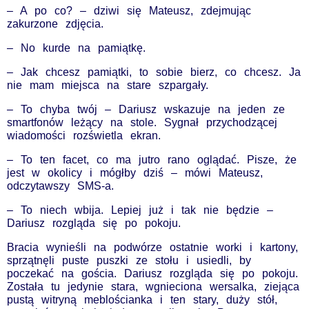
– A po co? – dziwi się Mateusz, zdejmując
zakurzone zdjęcia.
– No kurde na pamiątkę.
– Jak chcesz pamiątki, to sobie bierz, co chcesz. Ja
nie mam miejsca na stare szpargały.
– To chyba twój – Dariusz wskazuje na jeden ze
smartfonów leżący na stole. Sygnał przychodzącej
wiadomości rozświetla ekran.
– To ten facet, co ma jutro rano oglądać. Pisze, że
jest w okolicy i mógłby dziś – mówi Mateusz,
odczytawszy SMS-a.
– To niech wbija. Lepiej już i tak nie będzie –
Dariusz rozgląda się po pokoju.
Bracia wynieśli na podwórze ostatnie worki i kartony,
sprzątnęli puste puszki ze stołu i usiedli, by
poczekać na gościa. Dariusz rozgląda się po pokoju.
Została tu jedynie stara, wgnieciona wersalka, ziejąca
pustą witryną meblościanka i ten stary, duży stół,