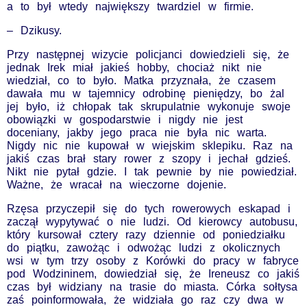
a to był wtedy największy twardziel w firmie.
– Dzikusy.
Przy następnej wizycie policjanci dowiedzieli się, że
jednak Irek miał jakieś hobby, chociaż nikt nie
wiedział, co to było. Matka przyznała, że czasem
dawała mu w tajemnicy odrobinę pieniędzy, bo żal
jej było, iż chłopak tak skrupulatnie wykonuje swoje
obowiązki w gospodarstwie i nigdy nie jest
doceniany, jakby jego praca nie była nic warta.
Nigdy nic nie kupował w wiejskim sklepiku. Raz na
jakiś czas brał stary rower z szopy i jechał gdzieś.
Nikt nie pytał gdzie. I tak pewnie by nie powiedział.
Ważne, że wracał na wieczorne dojenie.
Rzęsa przyczepił się do tych rowerowych eskapad i
zaczął wypytywać o nie ludzi. Od kierowcy autobusu,
który kursował cztery razy dziennie od poniedziałku
do piątku, zawożąc i odwożąc ludzi z okolicznych
wsi w tym trzy osoby z Korówki do pracy w fabryce
pod Wodzininem, dowiedział się, że Ireneusz co jakiś
czas był widziany na trasie do miasta. Córka sołtysa
zaś poinformowała, że widziała go raz czy dwa w