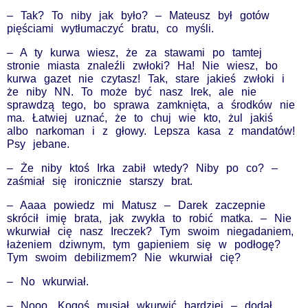
– Tak? To niby jak było? – Mateusz był gotów
pięściami wytłumaczyć bratu, co myśli.
– A ty kurwa wiesz, że za stawami po tamtej
stronie miasta znaleźli zwłoki? Ha! Nie wiesz, bo
kurwa gazet nie czytasz! Tak, stare jakieś zwłoki i
że niby NN. To może być nasz Irek, ale nie
sprawdzą tego, bo sprawa zamknięta, a środków nie
ma. Łatwiej uznać, że to chuj wie kto, żul jakiś
albo narkoman i z głowy. Lepsza kasa z mandatów!
Psy jebane.
– Że niby ktoś Irka zabił wtedy? Niby po co? –
zaśmiał się ironicznie starszy brat.
– Aaaa powiedz mi Matusz – Darek zaczepnie
skrócił imię brata, jak zwykła to robić matka. – Nie
wkurwiał cię nasz Ireczek? Tym swoim niegadaniem,
łażeniem dziwnym, tym gapieniem się w podłogę?
Tym swoim debilizmem? Nie wkurwiał cię?
– No wkurwiał.
– Nooo. Kogoś musiał wkurwić bardziej – dodał,