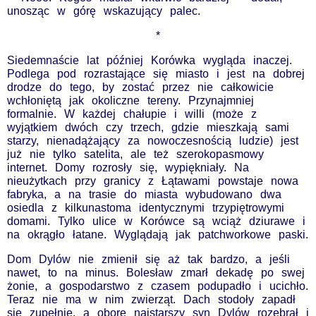
unosząc w górę wskazujący palec.
*
Siedemnaście lat później Korówka wygląda inaczej.
Podlega pod rozrastające się miasto i jest na dobrej
drodze do tego, by zostać przez nie całkowicie
wchłoniętą jak okoliczne tereny. Przynajmniej
formalnie. W każdej chałupie i willi (może z
wyjątkiem dwóch czy trzech, gdzie mieszkają sami
starzy, nienadążający za nowoczesnością ludzie) jest
już nie tylko satelita, ale też szerokopasmowy
internet. Domy rozrosły się, wypiękniały. Na
nieużytkach przy granicy z Łątawami powstaje nowa
fabryka, a na trasie do miasta wybudowano dwa
osiedla z kilkunastoma identycznymi trzypiętrowymi
domami. Tylko ulice w Korówce są wciąż dziurawe i
na okrągło łatane. Wyglądają jak patchworkowe paski.
Dom Dylów nie zmienił się aż tak bardzo, a jeśli
nawet, to na minus. Bolesław zmarł dekadę po swej
żonie, a gospodarstwo z czasem podupadło i ucichło.
Teraz nie ma w nim zwierząt. Dach stodoły zapadł
się zupełnie, a oborę najstarszy syn Dylów rozebrał i