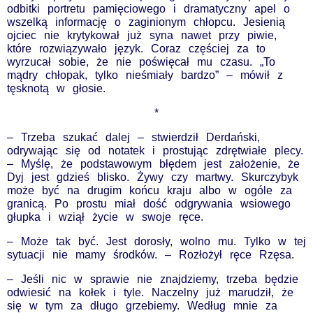
odbitki portretu pamięciowego i dramatyczny apel o
wszelką informację o zaginionym chłopcu. Jesienią
ojciec nie krytykował już syna nawet przy piwie,
które rozwiązywało język. Coraz częściej za to
wyrzucał sobie, że nie poświęcał mu czasu. „To
mądry chłopak, tylko nieśmiały bardzo” – mówił z
tęsknotą w głosie.
*
– Trzeba szukać dalej – stwierdził Derdański,
odrywając się od notatek i prostując zdrętwiałe plecy.
– Myślę, że podstawowym błędem jest założenie, że
Dyj jest gdzieś blisko. Żywy czy martwy. Skurczybyk
może być na drugim końcu kraju albo w ogóle za
granicą. Po prostu miał dość odgrywania wsiowego
głupka i wziął życie w swoje ręce.
– Może tak być. Jest dorosły, wolno mu. Tylko w tej
sytuacji nie mamy środków. – Rozłożył ręce Rzęsa.
– Jeśli nic w sprawie nie znajdziemy, trzeba będzie
odwiesić na kołek i tyle. Naczelny już marudził, że
się w tym za długo grzebiemy. Według mnie za