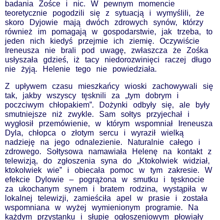
badania Zośce i nic. W pewnym momencie
teoretycznie pogodzili się z sytuacją i wymyślili, że
skoro Dyjowie mają dwóch zdrowych synów, którzy
również im pomagają w gospodarstwie, jak trzeba, to
jeden nich kiedyś przejmie ich ziemię. Oczywiście
Ireneusza nie brali pod uwagę, zwłaszcza że Zośka
usłyszała gdzieś, iż tacy niedorozwinięci raczej długo
nie żyją. Helenie tego nie powiedziała.
Z upływem czasu mieszkańcy wioski zachowywali się
tak, jakby wszyscy tęsknili za „tym dobrym i
poczciwym chłopakiem”. Dożynki odbyły się, ale były
smutniejsze niż zwykle. Sam sołtys przyjechał i
wygłosił przemówienie, w którym wspomniał Ireneusza
Dyla, chłopca o złotym sercu i wyraził wielką
nadzieję na jego odnalezienie. Naturalnie całego i
zdrowego. Sołtysowa namawiała Helenę na kontakt z
telewizją, do zgłoszenia syna do „Ktokolwiek widział,
ktokolwiek wie” i obiecała pomoc w tym zakresie. W
efekcie Dylowie – pogrążona w smutku i tęsknocie
za ukochanym synem i bratem rodzina, wystąpiła w
lokalnej telewizji, zamieściła apel w prasie i została
wspomniana w wyżej wymienionym programie. Na
każdym przystanku i słupie ogłoszeniowym płowiały