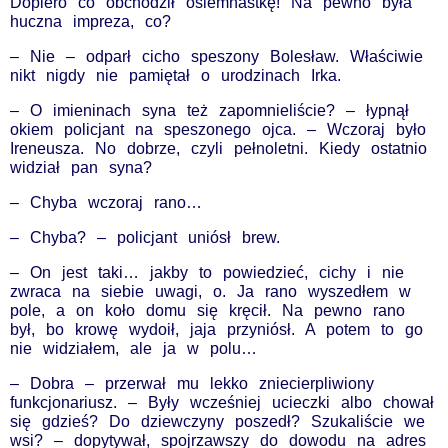
Dopiero co obchodził osiemnastkę! Na pewno była
huczna impreza, co?
– Nie – odparł cicho speszony Bolesław. Właściwie
nikt nigdy nie pamiętał o urodzinach Irka.
– O imieninach syna też zapomnieliście? – łypnął
okiem policjant na speszonego ojca. – Wczoraj było
Ireneusza. No dobrze, czyli pełnoletni. Kiedy ostatnio
widział pan syna?
– Chyba wczoraj rano…
– Chyba? – policjant uniósł brew.
– On jest taki… jakby to powiedzieć, cichy i nie
zwraca na siebie uwagi, o. Ja rano wyszedłem w
pole, a on koło domu się kręcił. Na pewno rano
był, bo krowę wydoił, jaja przyniósł. A potem to go
nie widziałem, ale ja w polu…
– Dobra – przerwał mu lekko zniecierpliwiony
funkcjonariusz. – Były wcześniej ucieczki albo chował
się gdzieś? Do dziewczyny poszedł? Szukaliście we
wsi? – dopytywał, spojrzawszy do dowodu na adres