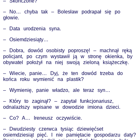
– Skończone?
– No… chyba tak – Bolesław podrapał się po
głowie.
– Data urodzenia syna.
– Osiemdziesiąty…
– Dobra, dowód osobisty poproszę! – machnął ręką
policjant, po czym wystawił ją w stronę okienka, by
obywatel położył na niej swoją zieloną książeczkę.
– Wiecie, panie… Dyj, że ten dowód trzeba do
końca roku wymienić na plastik?
– Wymienię, panie władzo, ale teraz syn…
– Który to zaginął? – zapytał funkcjonariusz,
odnalazłszy wpisane w dowodzie imiona dzieci.
– Co? A… Ireneusz oczywiście.
– Dwudziesty czerwca tysiąc dziewięćset
osiemdziesiąt pięć. I nie pamiętacie gospodarzu daty?