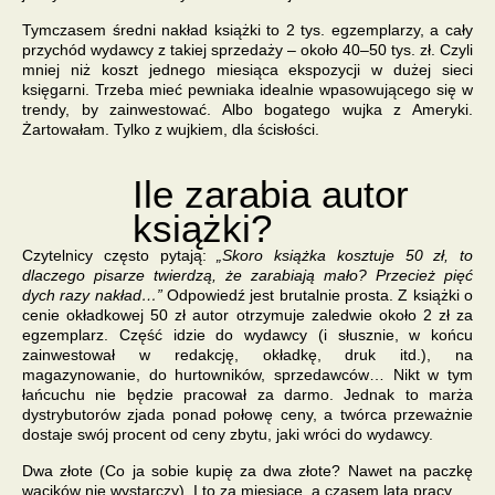
Tymczasem średni nakład książki to 2 tys. egzemplarzy, a cały
przychód wydawcy z takiej sprzedaży – około 40–50 tys. zł. Czyli
mniej niż koszt jednego miesiąca ekspozycji w dużej sieci
księgarni. Trzeba mieć pewniaka idealnie wpasowującego się w
trendy, by zainwestować. Albo bogatego wujka z Ameryki.
Żartowałam. Tylko z wujkiem, dla ścisłości.
Ile zarabia autor
książki?
Czytelnicy często pytają:
„Skoro książka kosztuje 50 zł, to
dlaczego pisarze twierdzą, że zarabiają mało? Przecież pięć
dych razy nakład…”
Odpowiedź jest brutalnie prosta. Z książki o
cenie okładkowej 50 zł autor otrzymuje zaledwie około 2 zł za
egzemplarz. Część idzie do wydawcy (i słusznie, w końcu
zainwestował w redakcję, okładkę, druk itd.), na
magazynowanie, do hurtowników, sprzedawców… Nikt w tym
łańcuchu nie będzie pracował za darmo. Jednak to marża
dystrybutorów zjada ponad połowę ceny, a twórca przeważnie
dostaje swój procent od ceny zbytu, jaki wróci do wydawcy.
Dwa złote (Co ja sobie kupię za dwa złote? Nawet na paczkę
wacików nie wystarczy). I to za miesiące, a czasem lata pracy.