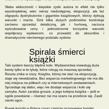
Słaba widoczność i kiepskie zyski autora to efekt nie tylko
wysokopłatnej,
wiec nieraz niedostępnej,
ekspozycji, ale też
oligopolu dystrybutorów i gigantów książkowych
, którzy dyktują
warunki i marże. Dziś kilka dużych podmiotów kontroluje
zarówno sprzedaż detaliczną, jak i hurtową, narzuca
wyśrubowane ceny i jednostronnie korzystne warunki
współpracy wydawcom, co prowadzi do absurdów i
dramatycznie nierównego podziału zysków.
Spirala śmierci
książki
Taki system tworzy błędne koło. Wydawnictwa inwestują duże
kwoty tylko w te tytuły, które rokują na masową sprzedaż.
Reszta znika w ciszy. Książka, której nie stać na ekspozycję,
staje się niewidzialna. Bez wsparcia marketingowego nie ma dla
niej miejsca na półkach czy w internetowych zestawieniach.
Sprzedaje się słabo, więc nie dostaje wsparcia i koło się
zamyka. Autor zarabia grosze, a jego kolejna książka – jeśli w
ogóle powstanie – również nie ma szans na przebicie się. Zasili
cienki ogon.
Rynek książki w Polsce coraz częściej przypomina
handel