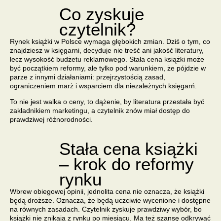
Co zyskuje
czytelnik?
Rynek książki w Polsce wymaga głębokich zmian. Dziś o tym, co
znajdziesz w księgarni, decyduje nie treść ani jakość literatury,
lecz wysokość budżetu reklamowego.
Stała cena książki
może
być początkiem reformy, ale tylko pod warunkiem, że pójdzie w
parze z innymi działaniami: przejrzystością zasad,
ograniczeniem marż i wsparciem dla niezależnych księgarń.
To nie jest walka o ceny, to dążenie, by literatura przestała być
zakładnikiem marketingu, a czytelnik znów miał dostęp do
prawdziwej różnorodności.
Stała cena książki
– krok do reformy
rynku
Wbrew obiegowej opinii, jednolita cena nie oznacza, że książki
będą droższe. Oznacza, że będą uczciwie wycenione i dostępne
na równych zasadach. Czytelnik zyskuje prawdziwy wybór, bo
książki nie znikają z rynku po miesiącu. Ma też szansę odkrywać