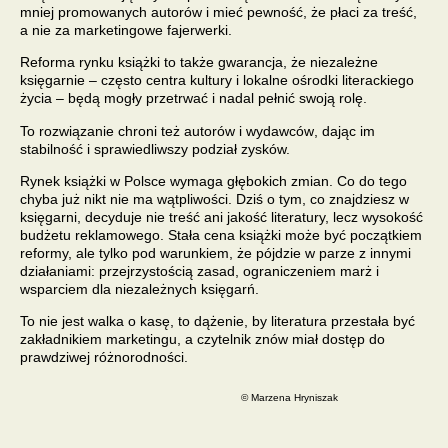
mniej promowanych autorów i mieć pewność, że płaci za treść,
a nie za marketingowe fajerwerki.
Reforma rynku książki to także gwarancja, że niezależne
księgarnie – często centra kultury i lokalne ośrodki literackiego
życia – będą mogły przetrwać i nadal pełnić swoją rolę.
To rozwiązanie chroni też
autorów i wydawców
, dając im
stabilność i sprawiedliwszy podział zysków.
Rynek książki w Polsce wymaga głębokich zmian. Co do tego
chyba już nikt nie ma wątpliwości. Dziś o tym, co znajdziesz w
księgarni, decyduje nie treść ani jakość literatury, lecz wysokość
budżetu reklamowego.
Stała cena książki
może być początkiem
reformy, ale tylko pod warunkiem, że pójdzie w parze z innymi
działaniami: przejrzystością zasad, ograniczeniem marż i
wsparciem dla niezależnych księgarń.
To nie jest walka o kasę, to dążenie, by literatura przestała być
zakładnikiem marketingu, a czytelnik znów miał dostęp do
prawdziwej różnorodności.
© Marzena Hryniszak