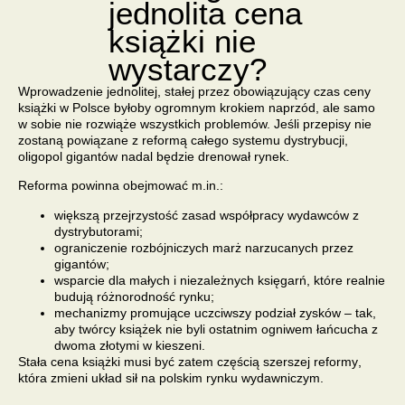
jednolita cena
książki nie
wystarczy?
Wprowadzenie jednolitej, stałej przez obowiązujący czas ceny
książki w Polsce byłoby ogromnym krokiem naprzód, ale samo
w sobie nie rozwiąże wszystkich problemów. Jeśli przepisy nie
zostaną powiązane z
reformą całego systemu dystrybucji
,
oligopol gigantów nadal będzie drenował rynek.
Reforma powinna obejmować m.in.:
większą przejrzystość zasad współpracy wydawców z
dystrybutorami;
ograniczenie rozbójniczych marż narzucanych przez
gigantów;
wsparcie dla małych i niezależnych księgarń, które realnie
budują różnorodność rynku;
mechanizmy promujące uczciwszy podział zysków – tak,
aby twórcy książek nie byli ostatnim ogniwem łańcucha z
dwoma złotymi w kieszeni.
Stała cena książki musi być zatem częścią
szerszej reformy
,
która zmieni układ sił na polskim rynku wydawniczym.