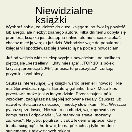
Niewidzialne
książki
Wyobraź sobie, że idziesz do dużej księgarni po świeżą powieść
lubianego, ale niezbyt znanego autora. Kilka dni temu odbyła się
premiera, książka jest dostępna online, ale nie chcesz czekać,
chcesz mieć ją w ręku już dziś. Wchodzisz więc do popularnej
księgarni i spodziewasz się znaleźć ją na półce z nowościami.
Już od wejścia widzisz ekspozycję z nowościami, na stolikach
piętrzą się „bestsellery” i „hity miesiąca”, „TOP 10” z półek
krzyczą „promocje 30%!”, „musisz to przeczytać!”, zerkają
przymilnie wobblery.
Szukasz interesującej Cię książki wśród premier i nowości. Nie
ma. Sprawdzasz regał z literaturą gatunku. Brak. Może ktoś
przestawił, może jest w innym dziale. Przeczesujesz półki
wzrokiem, zaglądasz na głębiej schowane regały. Szukasz już
nawet w literaturze dziecięcej i między słownikami. Nic. Wreszcie
pytasz sprzedawcę. Nie wie, o co chodzi, więc sprawdza w
komputerze i odpowiada:
„Nie mamy na stanie, możemy
zamówić”
. Na jutro, pojutrze… Jak z lekiem w aptece, który
trzeba ściągnąć z hurtowni, bo na półkach są tylko modne
suplementy z telewizyjnych reklam.