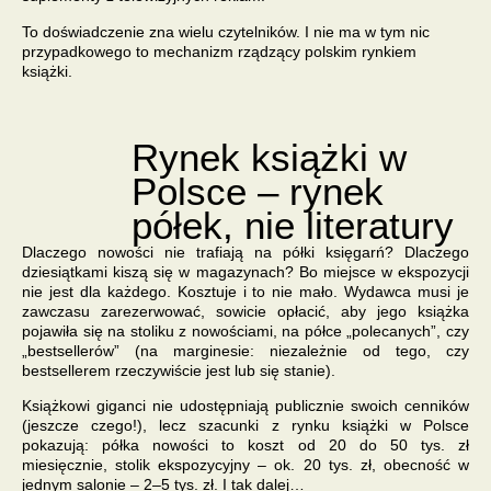
To doświadczenie zna wielu czytelników. I nie ma w tym nic
przypadkowego to mechanizm rządzący polskim rynkiem
książki.
Rynek książki w
Polsce – rynek
półek, nie literatury
Dlaczego nowości nie trafiają na półki księgarń? Dlaczego
dziesiątkami kiszą się w magazynach? Bo
miejsce w ekspozycji
nie jest dla każdego. Kosztuje i to nie mało
. Wydawca musi je
zawczasu zarezerwować, sowicie opłacić, aby jego książka
pojawiła się na stoliku z nowościami, na półce „polecanych”, czy
„bestsellerów” (na marginesie: niezależnie od tego, czy
bestsellerem rzeczywiście jest lub się stanie).
Książkowi giganci nie udostępniają publicznie swoich cenników
(jeszcze czego!), lecz szacunki z rynku książki w Polsce
pokazują: półka nowości to koszt od 20 do 50 tys. zł
miesięcznie, stolik ekspozycyjny – ok. 20 tys. zł, obecność w
jednym salonie – 2–5 tys. zł. I tak dalej…